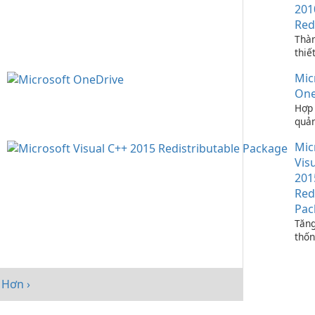
201
Red
Thà
thiế
ứng 
Mic
C++
One
Hợp 
quản
bạn 
Mic
One
Vis
201
Red
Pac
Tăng
thốn
Micr
C++
Redi
Hơn ›
Pack