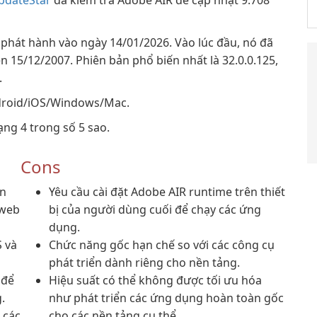
pdateStar
đã kiểm tra Adobe AIR để cập nhật 9.708
, phát hành vào ngày 14/01/2026. Vào lúc đầu, nó đã
n 15/12/2007. Phiên bản phổ biến nhất là 32.0.0.125,
.
ndroid/iOS/Windows/Mac.
ng 4 trong số 5 sao.
Cons
ền
Yêu cầu cài đặt Adobe AIR runtime trên thiết
 web
bị của người dùng cuối để chạy các ứng
dụng.
S và
Chức năng gốc hạn chế so với các công cụ
phát triển dành riêng cho nền tảng.
 để
Hiệu suất có thể không được tối ưu hóa
.
như phát triển các ứng dụng hoàn toàn gốc
 các
cho các nền tảng cụ thể.