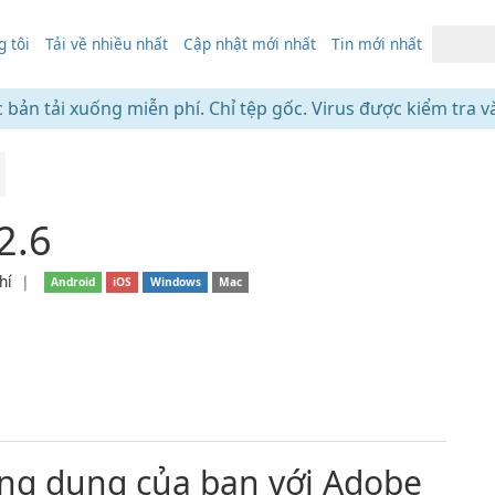
 tôi
Tải về nhiều nhất
Cập nhật mới nhất
Tin mới nhất
c bản tải xuống miễn phí. Chỉ tệp gốc. Virus được kiểm tra v
2.6
hí
❘
Android
iOS
Windows
Mac
ứng dụng của bạn với Adobe