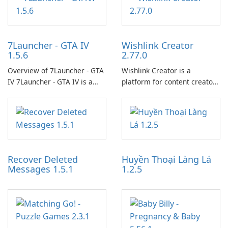
7Launcher - GTA IV
Wishlink Creator
1.5.6
2.77.0
Overview of 7Launcher - GTA
Wishlink Creator is a
IV 7Launcher - GTA IV is a
platform for content creators
specialized software
designed to monetize their
application designed to
work through built-in brand
optimize the gaming
partnerships and integrated
experience for Grand Theft
tools for content distribution
Auto IV.
and audience engagement.
Recover Deleted
Huyền Thoại Làng Lá
Messages 1.5.1
1.2.5