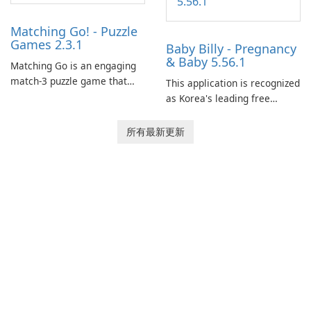
Matching Go! - Puzzle
Games 2.3.1
Baby Billy - Pregnancy
& Baby 5.56.1
Matching Go is an engaging
match-3 puzzle game that
This application is recognized
invites players to join Chloe
as Korea's leading free
and her charming corgi,
platform for pregnancy and
Ollie, on an adventurous
baby tracking, offering
所有最新更新
journey across diverse
essential healthcare tips and
landscapes.
doctor-approved articles.